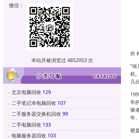
微信：
价 
本站共被浏览过 4852053 次
“
机
几
北京电脑回收
129
1
年
二手笔记本电脑回收
107
驱
二手服务器交换机回收
99
年
二手电脑回收
133
硬盘
电脑服务器回收
103