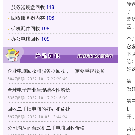
硬
服务器硬盘回收
113
了
回收服务器内存
103
常
区
矿机配件回收
108
个
办公电脑回收
105
它
下
给
好
企业电脑回收和服务器回收，一定要重视数据
6047阅读 2022-10-17 22:20:49
第
做
全球电子产业呈现结构性增长
6367阅读 2022-10-17 22:16:39
第
机
回收二手旧电脑的好处和益处
开
5977阅读 2022-10-05 13:44:24
公司淘汰的台式机二手电脑回收价格
第