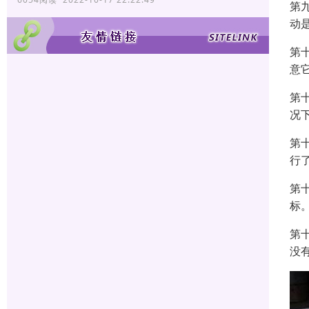
第
动
第
意
第
况
第
行
第
标
第
没