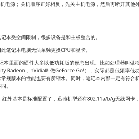
主机电源；关机顺序正好相反，先关主机电源，然后再断开其他
笔记本受空间限制，很多设备是和主板整合的。
因此笔记本电脑无法单独更换CPU和显卡。
记本里面的硬件大多以低功耗版的形态出现。比如处理器叫做
ty Radeon，nVidia叫做GeForce Go!），实际都是低频率
比常规版本的性能也要有所缩水。同时，笔记本内部一定有符合
不同。
基本是标准配置了，迅驰机型还有802.11a/b/g无线网卡