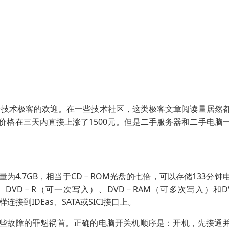
分技术极客的欢迎。在一些技术社区，这类极客文章阅读量居然
0的价格在三天内直接上涨了1500元。但是二手服务器和二手电脑
为4.7GB，相当于CD－ROM光盘的七倍，可以存储133分钟
DVD－R（可一次写入）、DVD－RAM（可多次写入）和D
接到IDEas、SATA或SICI接口上。
一些故障的罪魁祸首。正确的电脑开关机顺序是：开机，先接通