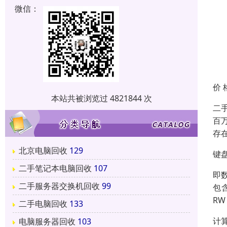
微信：
价 
本站共被浏览过 4821844 次
二
百
存
北京电脑回收
129
键
二手笔记本电脑回收
107
即
二手服务器交换机回收
99
包
RW
二手电脑回收
133
计
电脑服务器回收
103