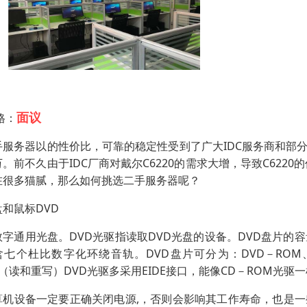
面议
格：
手服务器以的性价比，可靠的稳定性受到了广大IDC服务商和部
万。前不久由于IDC厂商对戴尔C6220的需求大增，导致C622
在很多猫腻，那么如何挑选二手服务器呢？
盘和鼠标DVD
数字通用光盘。DVD光驱指读取DVD光盘的设备。DVD盘片的容量
含七个杜比数字化环绕音轨。DVD盘片可分为：DVD－ROM、
（读和重写）DVD光驱多采用EIDE接口，能像CD－ROM光驱一样连
算机设备一定要正确关闭电源,，否则会影响其工作寿命，也是