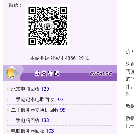
微信：
价 
本站共被浏览过 4866129 次
这
阿
的
作
北京电脑回收
129
制
二手笔记本电脑回收
107
数
二手服务器交换机回收
99
数
二手电脑回收
133
用
电脑服务器回收
103