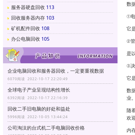
数
服务器硬盘回收
113
①电
回收服务器内存
103
矿机配件回收
108
它
办公电脑回收
105
②管
是
③决
企业电脑回收和服务器回收，一定要重视数据
它
6070阅读 2022-10-17 22:20:49
全球电子产业呈现结构性增长
数
业
6392阅读 2022-10-17 22:16:39
回收二手旧电脑的好处和益处
随
5996阅读 2022-10-05 13:44:24
欢
公司淘汰的台式机二手电脑回收价格
内