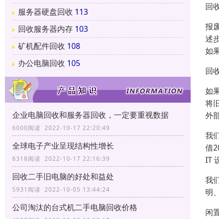
回
服务器硬盘回收
113
报
回收服务器内存
103
述
矿机配件回收
108
如
办公电脑回收
105
回
如
将
企业电脑回收和服务器回收，一定要重视数据
外
6000阅读 2022-10-17 22:20:49
我
全球电子产业呈现结构性增长
借
I
6318阅读 2022-10-17 22:16:39
回收二手旧电脑的好处和益处
我
5931阅读 2022-10-05 13:44:24
明
公司淘汰的台式机二手电脑回收价格
闲