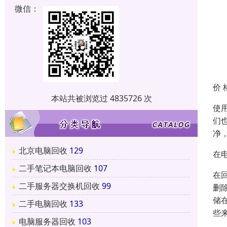
微信：
价 
本站共被浏览过 4835726 次
使
们
净
北京电脑回收
129
在
二手笔记本电脑回收
107
在
二手服务器交换机回收
99
删
储
二手电脑回收
133
些来
电脑服务器回收
103