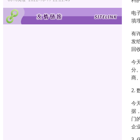
料
电
填
有
发
回
今
分
商
2.
今
据
门
企
3.